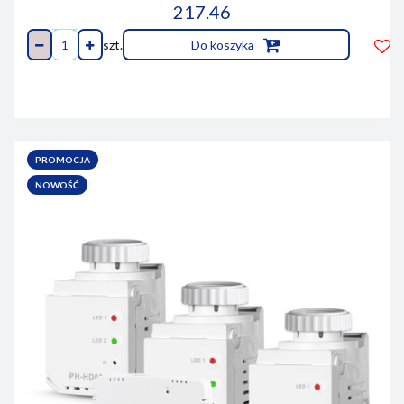
217.46
szt.
Do koszyka
Do
prze
PROMOCJA
NOWOŚĆ