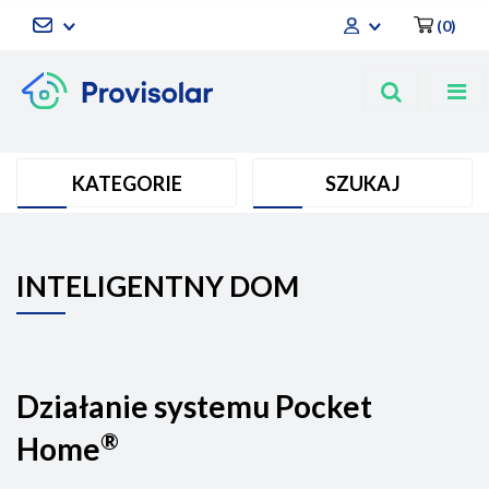
(
0
)
Zaloguj się
Zarejestruj się
Dodaj zgłoszenie
KATEGORIE
SZUKAJ
INTELIGENTNY DOM
Działanie systemu Pocket
®
Home