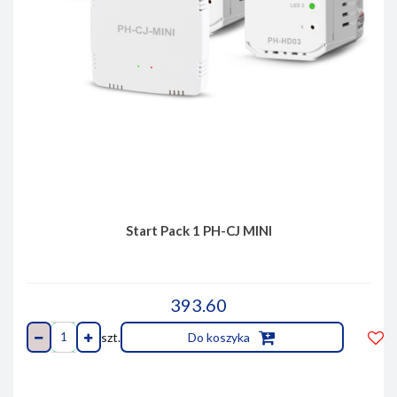
Start Pack 1 PH-CJ MINI
393.60
szt.
Do koszyka
Do
prze