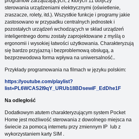
programów zarządzających, z których 11 dotyczy
sterowania urządzeniami elektrycznymi (oświetlenie,
zraszacze, rolety, itd.). Wszystkie funkcje i programy jakie
zastosowano w przypadku centralnych jednostek i
pozostałych urządzeń wchodzących w skład urządzeń
inteligentnego domu zostały zaprojektowane z myślą o
ergonomii i wysokiej łatwości użytkowania. Charakteryzują
się bardzo przyjazną i bezproblemową obsługą, a
bezprzewodowa forma wpływa na uniwersalność..
Przykłady programowania na filmach w języku polskim:
https://youtube.com/playlist?
list=PL6WCAS2I9qY_URUb18BDsewiF_EdDhe1F
Na odległość
Dodatkowym atutem charakteryzującym system Pocket
Home jest możliwość sterowania z dowolnego miejsca na
świecie za pomocą internetu przy zmiennym IP lub z
wykorzystaniem karty SIM .