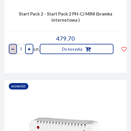
Start Pack 2 - Start Pack 2 PH-CJ MINI (bramka
internetowa )
479.70
szt.
Do koszyka
Do
prze
NOWOŚĆ