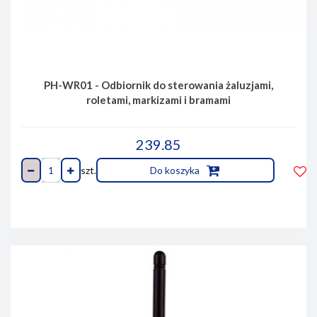
PH-WR01 - Odbiornik do sterowania żaluzjami,
roletami, markizami i bramami
239.85
szt.
Do koszyka
Do
prze