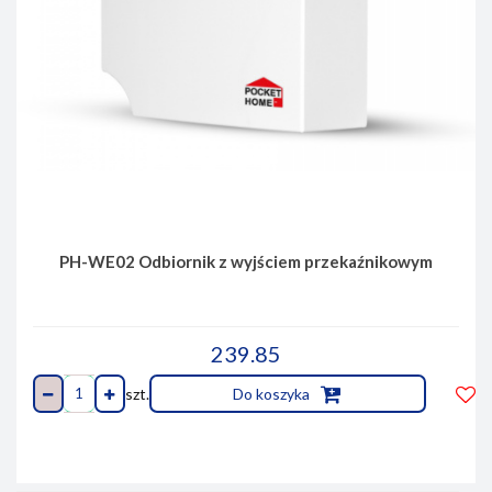
PH-WE02 Odbiornik z wyjściem przekaźnikowym
239.85
szt.
Do koszyka
Do
prze