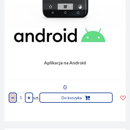
Aplikacja na Android
0
szt.
Do koszyka
Do
prze