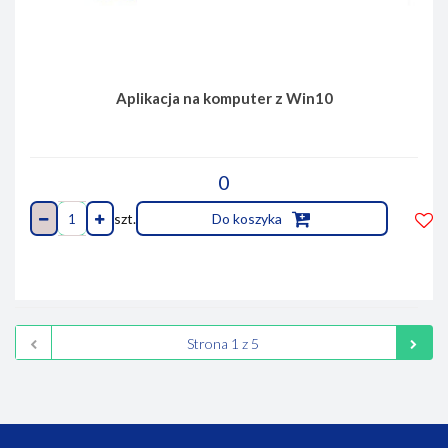
Aplikacja na komputer z Win10
0
szt.
Do koszyka
Do
prze