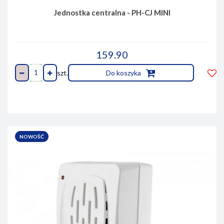
Jednostka centralna - PH-CJ MINI
159.90
szt.
Do koszyka
Do
prze
NOWOŚĆ