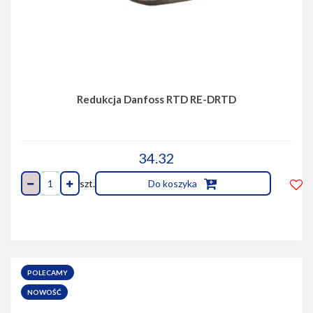
Redukcja Danfoss RTD RE-DRTD
34.32
szt.
Do koszyka
Do
prze
POLECAMY
NOWOŚĆ