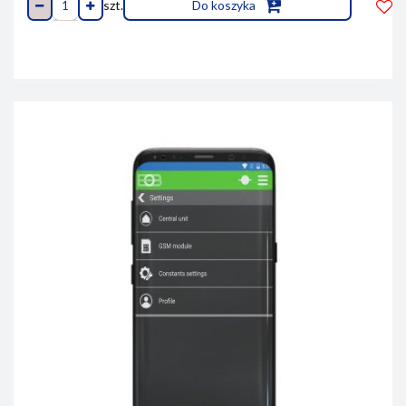
szt.
Do koszyka
Do
prze