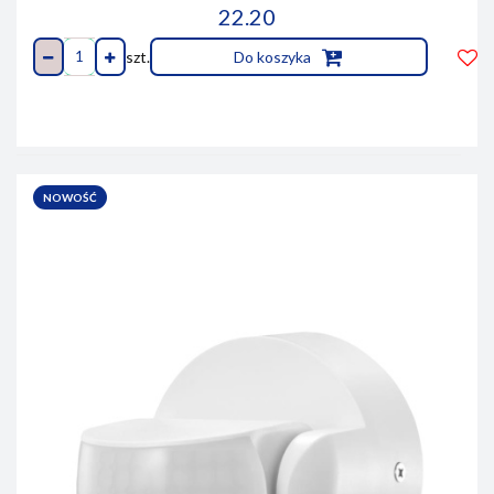
22.20
szt.
Do koszyka
Do
prze
NOWOŚĆ