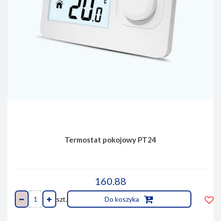
Termostat pokojowy PT24
160.88
szt.
Do koszyka
Do
prze