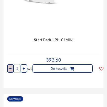
Start Pack 1 PH-CJ MINI
393.60
szt.
Do koszyka
Do
prze
NOWOŚĆ