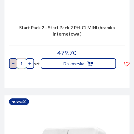
Start Pack 2 - Start Pack 2 PH-CJ MINI (bramka
internetowa )
479.70
szt.
Do koszyka
Do
prze
NOWOŚĆ