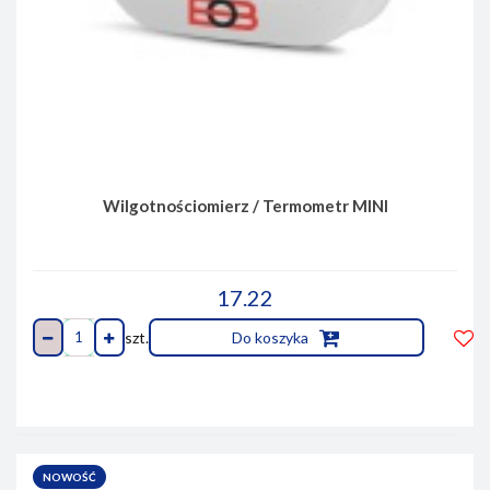
Wilgotnościomierz / Termometr MINI
17.22
szt.
Do koszyka
Do
prze
NOWOŚĆ