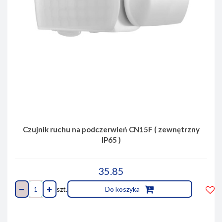
Czujnik ruchu na podczerwień CN15F ( zewnętrzny
IP65 )
35.85
szt.
Do koszyka
Do
prze