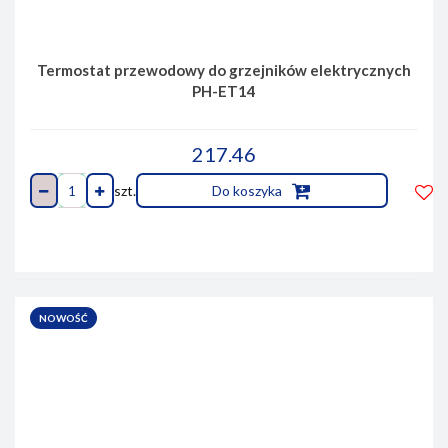
Termostat przewodowy do grzejników elektrycznych
PH-ET14
217.46
szt.
Do koszyka
Do
prze
NOWOŚĆ