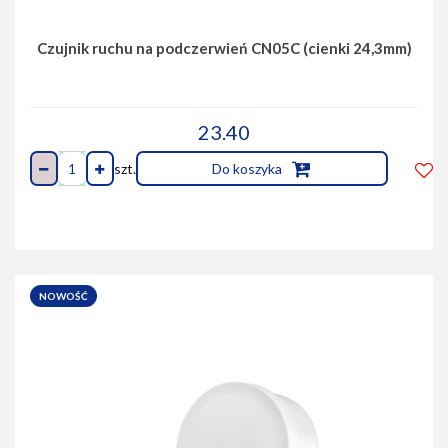
Czujnik ruchu na podczerwień CN05C (cienki 24,3mm)
23.40
szt.
Do koszyka
Do
prze
NOWOŚĆ