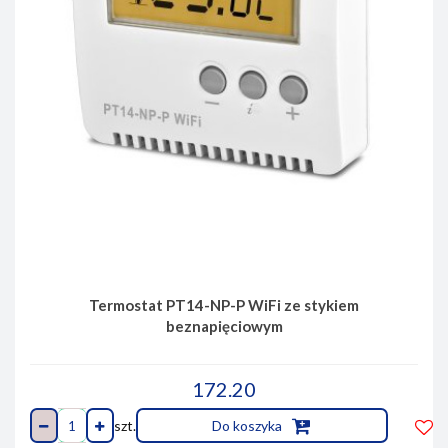
Termostat PT14-NP-P WiFi ze stykiem
beznapięciowym
172.20
szt.
Do koszyka
Do