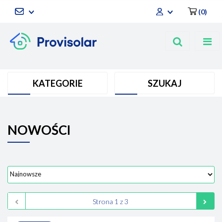
(
0
)
Zaloguj się
Zarejestruj się
Dodaj zgłoszenie
KATEGORIE
SZUKAJ
NOWOŚCI