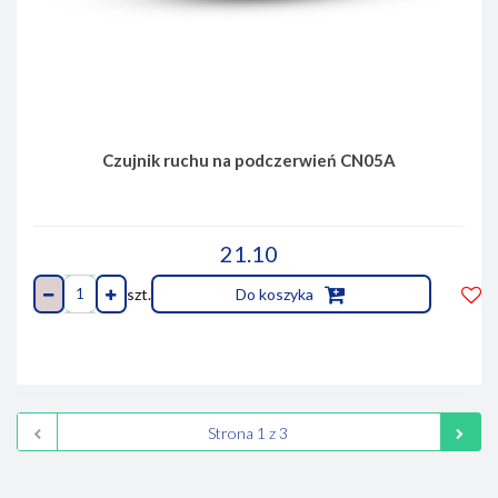
Czujnik ruchu na podczerwień CN05A
21.10
szt.
Do koszyka
Do
prze