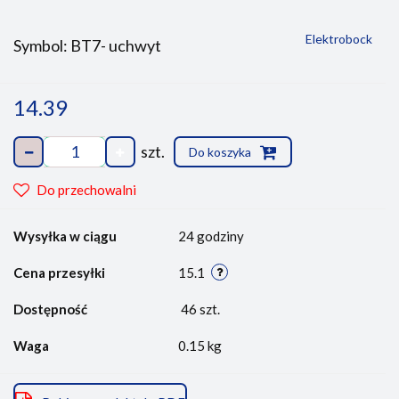
Elektrobock
Symbol:
BT7- uchwyt
14.39
szt.
Do koszyka
Do przechowalni
Wysyłka w ciągu
24 godziny
Cena przesyłki
15.1
Dostępność
46
szt.
Waga
0.15 kg