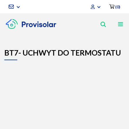
(
0
)
Zaloguj się
Zarejestruj się
Dodaj zgłoszenie
BT7- UCHWYT DO TERMOSTATU