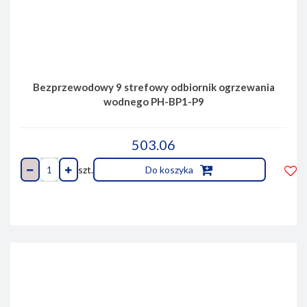
Bezprzewodowy 9 strefowy odbiornik ogrzewania
wodnego PH-BP1-P9
503.06
szt.
Do koszyka
Do
prze