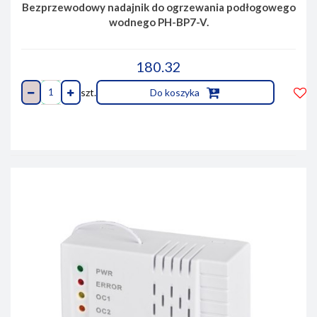
Bezprzewodowy nadajnik do ogrzewania podłogowego
wodnego PH-BP7-V.
180.32
szt.
Do koszyka
Do
prze