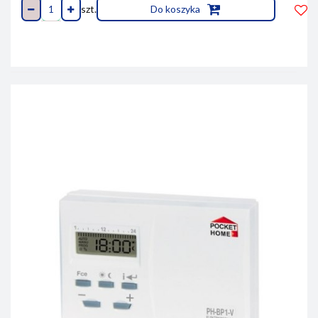
szt.
Do koszyka
Do
prze