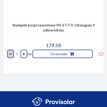
Nadajnik bezprzewodowy PH-ET7-V. Obsługuje 9
odbiorników.
179.58
szt.
Do koszyka
Do
prze