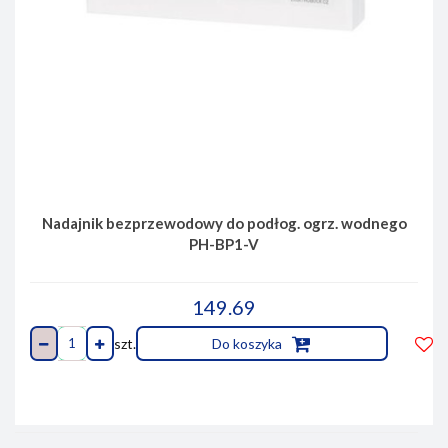
Nadajnik bezprzewodowy do podłog. ogrz. wodnego
PH-BP1-V
149.69
szt.
Do koszyka
Do
prze