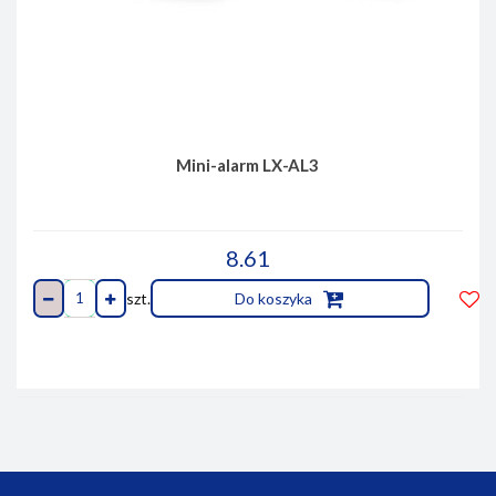
Mini-alarm LX-AL3
8.61
szt.
Do koszyka
Do
prze