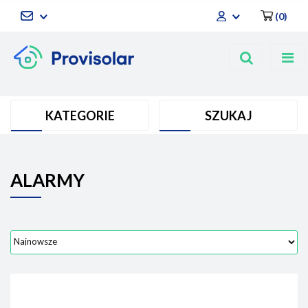
(
0
)
Zaloguj się
Zarejestruj się
Dodaj zgłoszenie
KATEGORIE
SZUKAJ
ALARMY