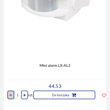
Mini alarm LX-AL2
44.53
szt.
Do koszyka
Do
prze