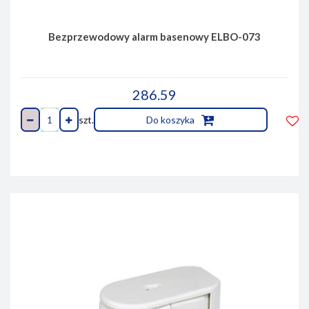
Bezprzewodowy alarm basenowy ELBO-073
286.59
szt.
Do koszyka
Do
prze