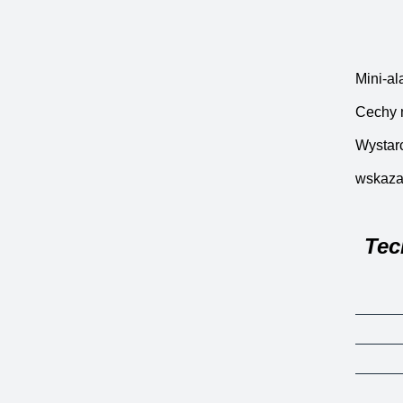
Mini-al
Cechy 
Wystarc
wskazan
Tec