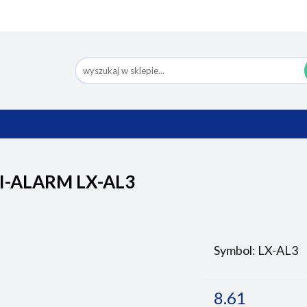
Nowości
Bestsellery
Pomoc
Eco Design
Ko
BESTSELLERY
POMOC
ECO DESIGN
I-ALARM LX-AL3
Symbol:
LX-AL3
8.61