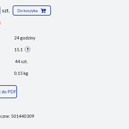
szt.
Do koszyka
i
24 godziny
15.1
44
szt.
0.15 kg
t do PDF
iczne: 501440309