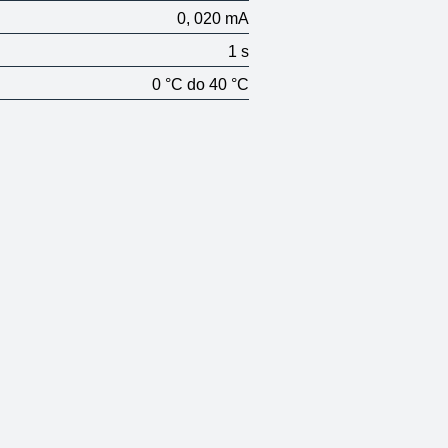
0, 020 mA
1 s
0 °C do 40 °C
Termostat
PT14-P WiFi