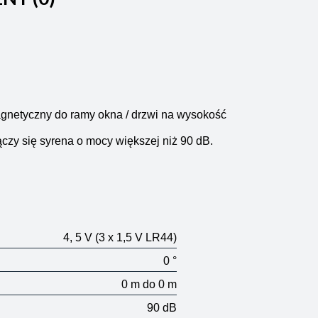
magnetyczny do ramy okna / drzwi na wysokość
czy się syrena o mocy większej niż 90 dB.
4, 5 V
(3 x 1,5 V LR44)
0 °
0 m do 0 m
90 dB