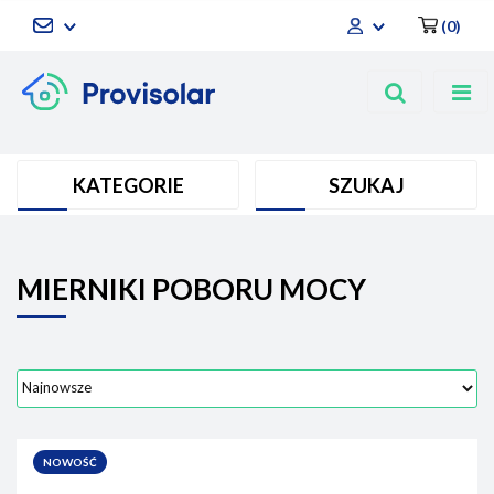
(
0
)
Zaloguj się
Zarejestruj się
Dodaj zgłoszenie
KATEGORIE
SZUKAJ
MIERNIKI POBORU MOCY
NOWOŚĆ