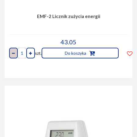
EMF-2 Licznik zużycia energii
43.05
szt.
Do koszyka
Do
prze