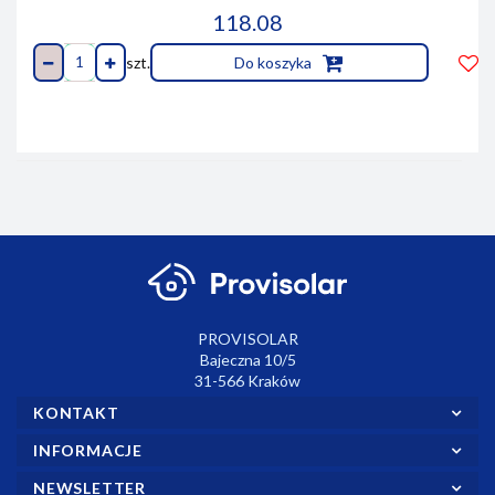
118.08
szt.
Do koszyka
Do
prze
PROVISOLAR
Bajeczna 10/5
31-566 Kraków
KONTAKT
INFORMACJE
NEWSLETTER