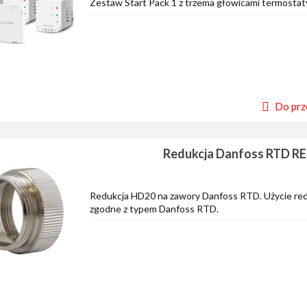
Zestaw Start Pack 1 z trzema głowicami termosta
Do prz
Redukcja Danfoss RTD R
Redukcja HD20 na zawory Danfoss RTD. Użycie re
zgodne z typem Danfoss RTD.