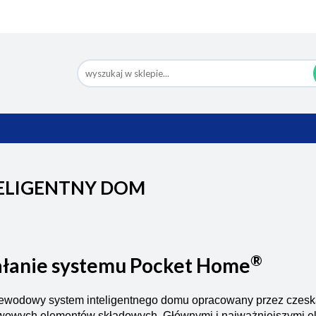
Nowości
Bestsellery
Pomoc
Eco Design
Ko
BESTSELLERY
POMOC
ECO DESIGN
ELIGENTNY DOM
®
ałanie systemu Pocket Home
wodowy system inteligentnego domu opracowany przez czeską f
owych elementów składowych. Głównymi i najważniejszymi elem