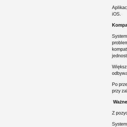
Aplikac
iOS.
Kompat
System 
problem
kompaty
jednost
Większ
odbywać
Po prze
przy za
Ważne 
Z pozyc
System