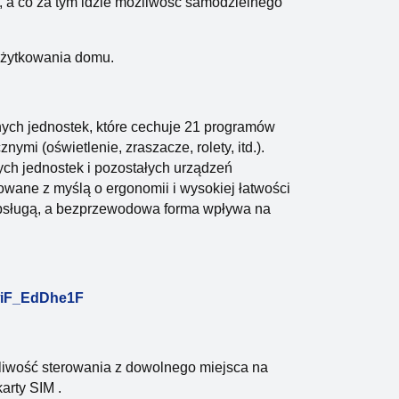
, a co za tym idzie możliwość samodzielnego
użytkowania domu.
nych jednostek, które cechuje 21 programów
ymi (oświetlenie, zraszacze, rolety, itd.).
ych jednostek i pozostałych urządzeń
wane z myślą o ergonomii i wysokiej łatwości
obsługą, a bezprzewodowa forma wpływa na
wiF_EdDhe1F
iwość sterowania z dowolnego miejsca na
arty SIM .