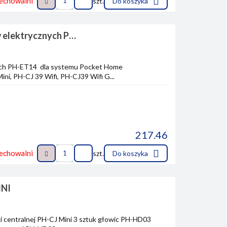
echowalni
szt.
Do koszyka
 elektrycznych PH-
ych PH-ET14 dla systemu Pocket Home
ni, PH-CJ 39 Wifi, PH-CJ39 Wifi G...
217.46
echowalni
szt.
Do koszyka
INI
tki centralnej PH-CJ Mini 3 sztuk głowic PH-HD03