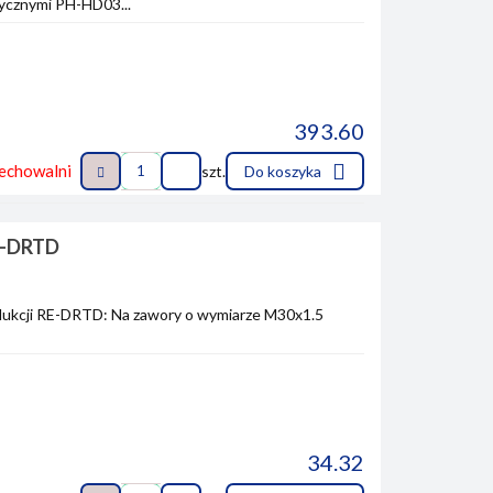
tycznymi PH-HD03...
393.60
echowalni
szt.
Do koszyka
E-DRTD
dukcji RE-DRTD: Na zawory o wymiarze M30x1.5
34.32