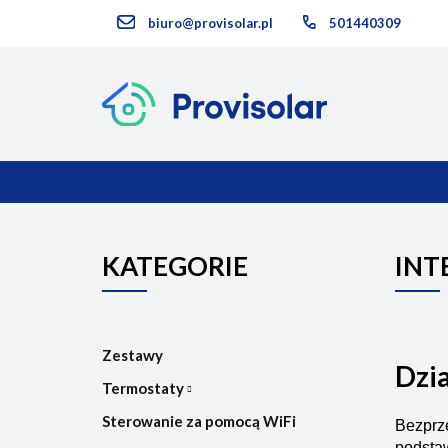
biuro@provisolar.pl
501440309
Kategorie
KATEGORIE
NOWOŚCI
KATEGORIE
INT
Zestawy
Dzi
Termostaty
Sterowanie za pomocą WiFi
Bezprze
podstaw