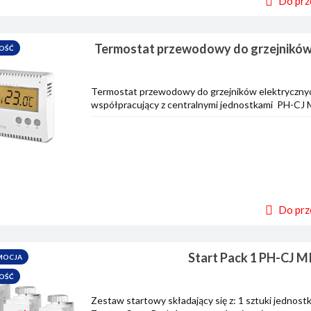
Do prz
Termostat przewodowy do grzejników
OŚĆ
ET14
Termostat przewodowy do grzejników elektryczn
współpracujący z centralnymi jednostkami PH-CJ Mi
Do prz
Start Pack 1 PH-CJ M
MOCJA
OŚĆ
Zestaw startowy składający się z: 1 sztuki jednos