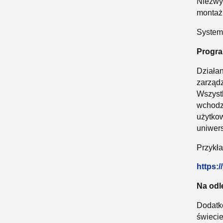
Niezwyk
montażu
System
Progr
Działan
zarządz
Wszystk
wchodzą
użytko
uniwers
Przykła
https:
Na odl
Dodatk
świecie