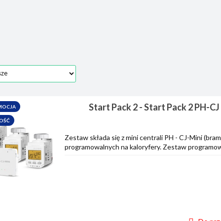
Start Pack 2 - Start Pack 2 PH-C
MOCJA
internetowa )
OŚĆ
Zestaw składa się z mini centrali PH - CJ-Mini (br
programowalnych na kaloryfery. Zestaw programowal