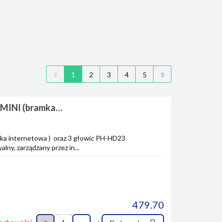
1
2
3
4
5
J MINI (bramka
amka internetowa ) oraz 3 głowic PH-HD23
ny, zarządzany przez in...
479.70