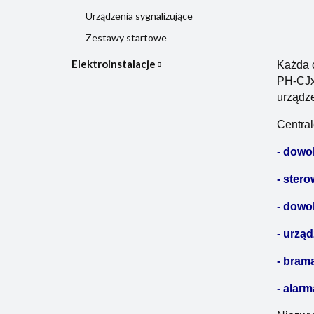
Urządzenia sygnalizujące
Zestawy startowe
Elektroinstalacje
Każda c
PH-CJx
urządze
Central
- dowo
- ster
- dowo
- urzą
- brama
- alarm