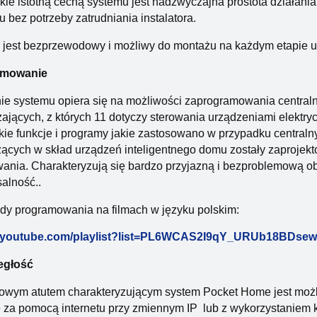
le istotną cechą systemu jest nadzwyczajna prostota działania
 bez potrzeby zatrudniania instalatora.
 jest bezprzewodowy i możliwy do montażu na każdym etapie 
amowanie
ie systemu opiera się na możliwości zaprogramowania central
ających, z których 11 dotyczy sterowania urządzeniami elektryczn
ie funkcje i programy jakie zastosowano w przypadku centraln
cych w skład urządzeń inteligentnego domu zostały zaprojekto
wania. Charakteryzują się bardzo przyjazną i bezproblemową 
alność..
dy programowania na filmach w języku polskim:
//youtube.com/playlist?list=PL6WCAS2I9qY_URUb18BDse
egłość
owym atutem charakteryzującym system Pocket Home jest możl
 za pomocą internetu przy zmiennym IP lub z wykorzystaniem k