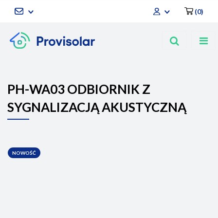
(
0
)
Zaloguj się
Zarejestruj się
Dodaj zgłoszenie
PH-WA03 ODBIORNIK Z
SYGNALIZACJĄ AKUSTYCZNĄ
NOWOŚĆ