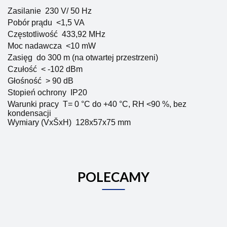
Zasilanie
230 V/ 50 Hz
Pobór prądu
<1,5 VA
Częstotliwość
433,92 MHz
Moc nadawcza
<10 mW
Zasięg
do 300 m (na otwartej przestrzeni)
Czułość
< -102 dBm
Głośność
> 90 dB
Stopień ochrony
IP20
Warunki pracy
T= 0 °C do +40 °C, RH <90 %, bez
kondensacji
Wymiary (VxŠxH)
128x57x75 mm
POLECAMY