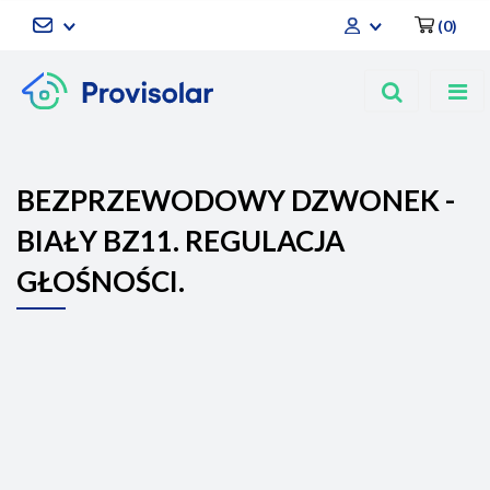
(
0
)
Zaloguj się
Zarejestruj się
Dodaj zgłoszenie
BEZPRZEWODOWY DZWONEK -
BIAŁY BZ11. REGULACJA
GŁOŚNOŚCI.