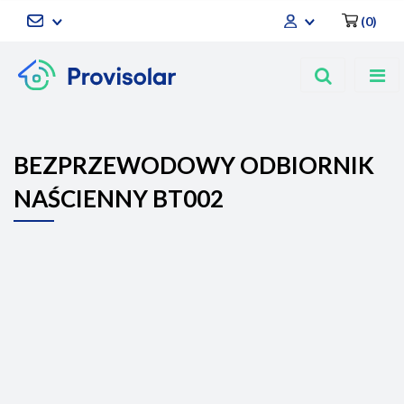
(
0
)
Zaloguj się
Zarejestruj się
Dodaj zgłoszenie
BEZPRZEWODOWY ODBIORNIK
NAŚCIENNY BT002