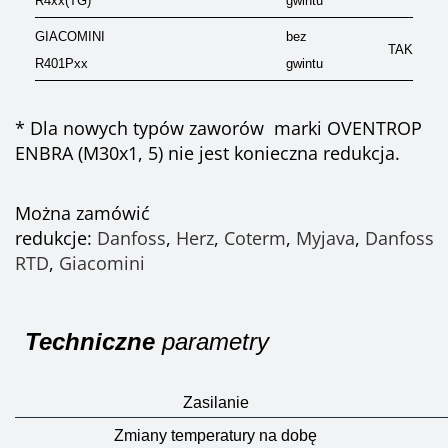
R4xx(TG)
gwintu
GIACOMINI
bez
TAK
R401Pxx
gwintu
* Dla nowych typów zaworów marki OVENTROP
ENBRA (M30x1, 5) nie jest konieczna redukcja.
Można zamówić
redukcje:
Danfoss
,
Herz
,
Coterm
,
Myjava
,
Danfoss
RTD
,
Giacomini
Techniczne
parametry
Zasilanie
Zmiany temperatury na dobę