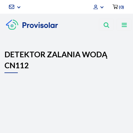
(
0
)
Zaloguj się
Zarejestruj się
Dodaj zgłoszenie
DETEKTOR ZALANIA WODĄ
CN112