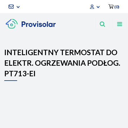
(
0
)
Zaloguj się
Zarejestruj się
Dodaj zgłoszenie
INTELIGENTNY TERMOSTAT DO
ELEKTR. OGRZEWANIA PODŁOG.
PT713-EI