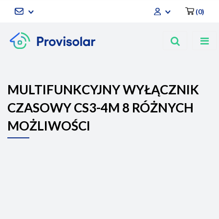
(
0
)
Zaloguj się
Zarejestruj się
Dodaj zgłoszenie
MULTIFUNKCYJNY WYŁĄCZNIK
CZASOWY CS3-4M 8 RÓŻNYCH
MOŻLIWOŚCI