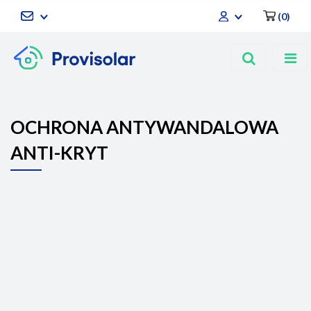
(
0
)
Zaloguj się
Zarejestruj się
Dodaj zgłoszenie
OCHRONA ANTYWANDALOWA
ANTI-KRYT