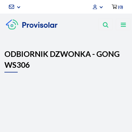
(
0
)
Zaloguj się
Zarejestruj się
Dodaj zgłoszenie
ODBIORNIK DZWONKA - GONG
WS306