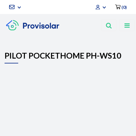
(
0
)
Zaloguj się
Zarejestruj się
Dodaj zgłoszenie
PILOT POCKETHOME PH-WS10