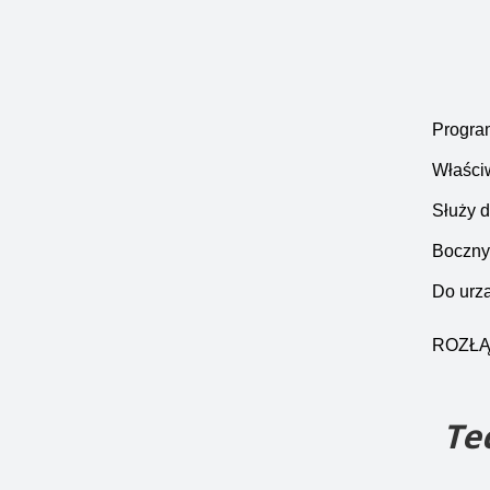
Program
Właści
Służy d
Boczny 
Do urz
ROZŁĄ
Te