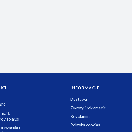
m
AKT
INFORMACJE
Dostawa
309
Zwroty i reklamacje
-mail:
Regulamin
ovisolar.pl
Polityka cookies
 otwarcia :