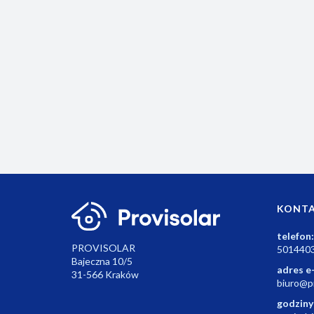
Bezprzewodowy termostat BT725 z wbudowany
modułem WiFi w odbiorniku.
551.04
KONT
telefon:
PROVISOLAR
501440
Bajeczna 10/5
adres e
31-566 Kraków
biuro@pr
godziny