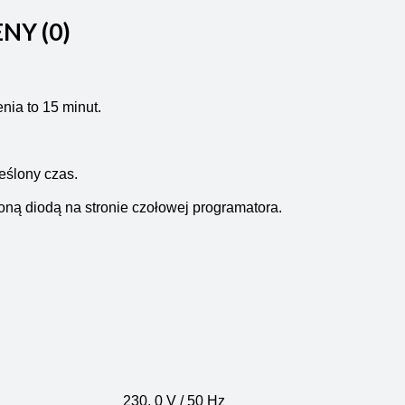
ENY (0)
ia to 15 minut.
eślony czas.
ną diodą na stronie czołowej programatora.
230, 0 V
/ 50 Hz