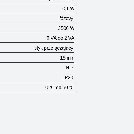
< 1 W
fázový
3500 W
0 VA do 2 VA
styk przełączający
15 min
Nie
IP20
0 °C do 50 °C