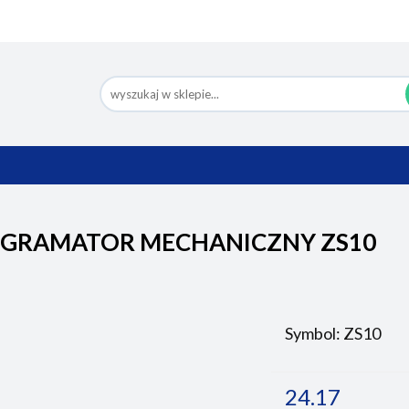
Nowości
Bestsellery
Pomoc
Eco Design
Ko
BESTSELLERY
POMOC
ECO DESIGN
GRAMATOR MECHANICZNY ZS10
Symbol:
ZS10
24.17