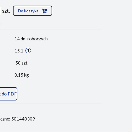
szt.
Do koszyka
i
14 dni roboczych
15.1
50
szt.
0.15 kg
t do PDF
iczne: 501440309