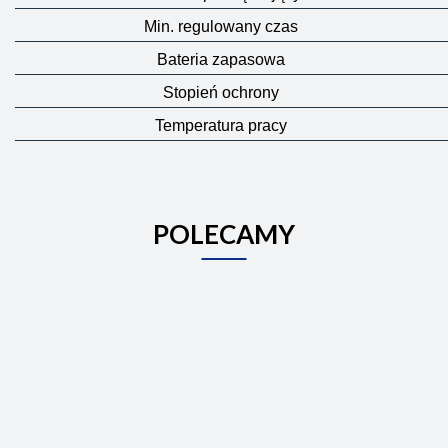
Min. regulowany czas
Bateria zapasowa
Stopień ochrony
Temperatura pracy
POLECAMY
Centralna
Termos
Cyfrowy
jednostka
PT14-