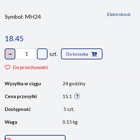
Elektrobock
Symbol:
MH24
18.45
szt.
Do koszyka
Do przechowalni
Wysyłka w ciągu
24 godziny
Cena przesyłki
15.1
Dostępność
5
szt.
Waga
0.15 kg