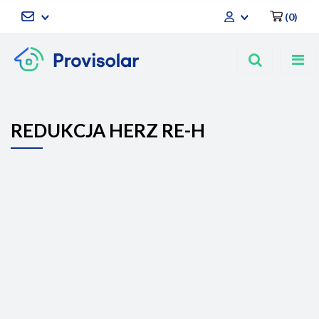
(
0
)
Zaloguj się
Zarejestruj się
Dodaj zgłoszenie
REDUKCJA HERZ RE-H