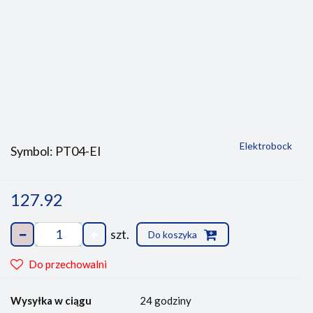
Elektrobock
Symbol:
PT04-EI
127.92
szt.
Do koszyka
Do przechowalni
Wysyłka w ciągu
24 godziny