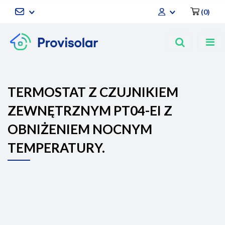
(
0
)
Zaloguj się
Zarejestruj się
Dodaj zgłoszenie
TERMOSTAT Z CZUJNIKIEM
ZEWNĘTRZNYM PT04-EI Z
OBNIŻENIEM NOCNYM
TEMPERATURY.