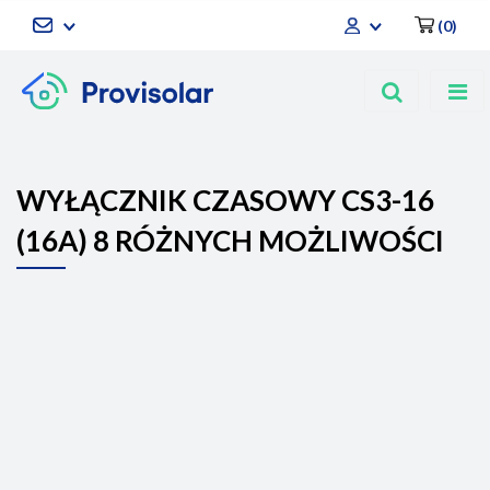
(
0
)
Zaloguj się
Zarejestruj się
Dodaj zgłoszenie
WYŁĄCZNIK CZASOWY CS3-16
(16A) 8 RÓŻNYCH MOŻLIWOŚCI