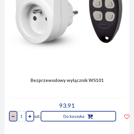
Bezprzewodowy wyłącznik WS101
93.91
szt.
Do koszyka
Do
prze