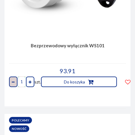
Bezprzewodowy wyłącznik WS101
93.91
szt.
Do koszyka
Do
prze
POLECAMY
NOWOŚĆ