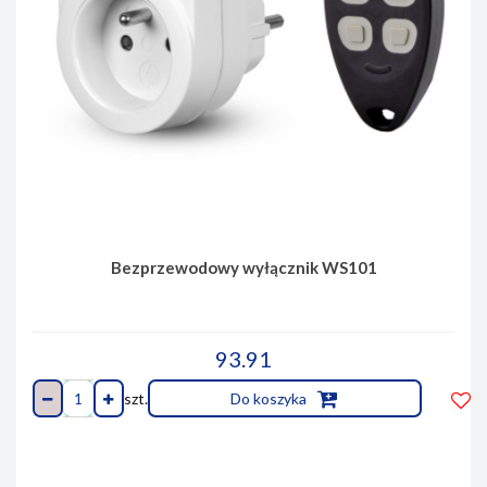
Bezprzewodowy wyłącznik WS101
93.91
szt.
Do koszyka
Do
prze