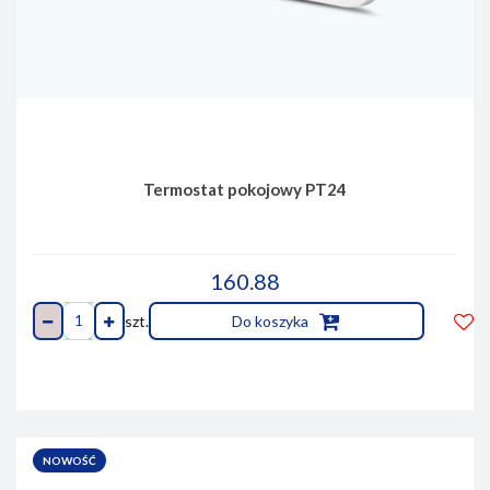
Termostat pokojowy PT24
160.88
szt.
Do koszyka
Do
prze
NOWOŚĆ