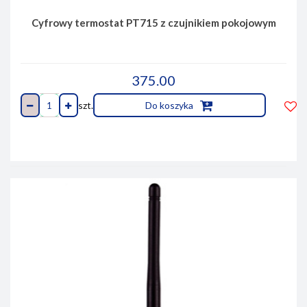
Cyfrowy termostat PT715 z czujnikiem pokojowym
375.00
szt.
Do koszyka
Do
prze