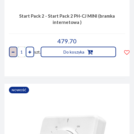
Start Pack 2 - Start Pack 2 PH-CJ MINI (bramka
internetowa )
479.70
szt.
Do koszyka
Do
prze
NOWOŚĆ