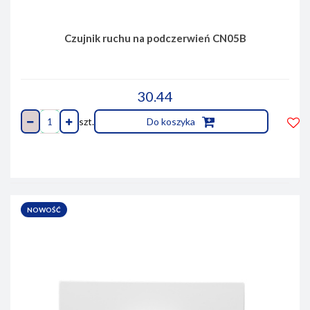
Czujnik ruchu na podczerwień CN05B
30.44
szt.
Do koszyka
Do
prze
NOWOŚĆ